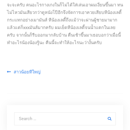
จะจะครับ คนอะไรกางเกงในก็ไม่ได้ใส่เล่นเอาผมเงี่ยนขึ้นมา ทน
ไม่ไหวมันเสียวกว่าดูหนังโป๊อีกจึงจัดการเอาควยเสียบหีน้องเลดี้
กระแทกอย่างเมามันส์ หีน้องเลดี้ถึงแม้ว่าจะผ่านผู้ชายมามาก
แล้วแต่ก็xxxมันส์มากครับ ผมเย็ดหีน้องเลดี้จนน้ำแตกในเลย
ครับ จากนั้นก็รีบออกมากลับบ้าน ตื่นเช้าขึ้นมาเธอบอกว่าเมื่อนี้
ทำอะไรน้องน้องรู้นะ คืนนี้จะทำให้อะไรนะว่างั้นครับ
แนะแนวเรื่อง
สาวน้อยหีใหญ่
Search for: