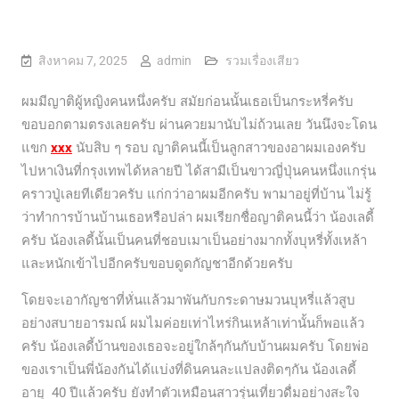
สิงหาคม 7, 2025
admin
รวมเรื่องเสียว
ผมมีญาติผู้หญิงคนหนึ่งครับ สมัยก่อนนั้นเธอเป็นกระหรี่ครับ
ขอบอกตามตรงเลยครับ ผ่านควยมานับไม่ถ้วนเลย วันนึงจะโดน
แขก
xxx
นับสิบ ๆ รอบ ญาติคนนี้เป็นลูกสาวของอาผมเองครับ
ไปหาเงินที่กรุงเทพได้หลายปี ได้สามีเป็นขาวญี่ปุ่นคนหนึ่งแกรุ่น
คราวปู่เลยทีเดียวครับ แก่กว่าอาผมอีกครับ พามาอยู่ที่บ้าน ไม่รู้
ว่าทำการบ้านบ้านเธอหรือปล่า ผมเรียกชื่อญาติคนนี้ว่า น้องเลดี้
ครับ น้องเลดี้นั้นเป็นคนที่ชอบเมาเป็นอย่างมากทั้งบุหรี่ทั้งเหล้า
และหนักเข้าไปอีกครับขอบดูดกัญชาอีกด้วยครับ
โดยจะเอากัญชาที่หั่นแล้วมาพันกับกระดาษมวนบุหรี่แล้วสูบ
อย่างสบายอารมณ์ ผมไมค่อยเท่าไหร่กินเหล้าเท่านั้นก็พอแล้ว
ครับ น้องเลดี้บ้านของเธอจะอยู่ใกล้ๆกันกับบ้านผมครับ โดยพ่อ
ของเราเป็นพี่น้องกันได้แบ่งที่ดินคนละแปลงติดๆกัน น้องเลดี้
อายุ 40 ปีแล้วครับ ยังทำตัวเหมือนสาวรุ่นเที่ยวดื่มอย่างสะใจ