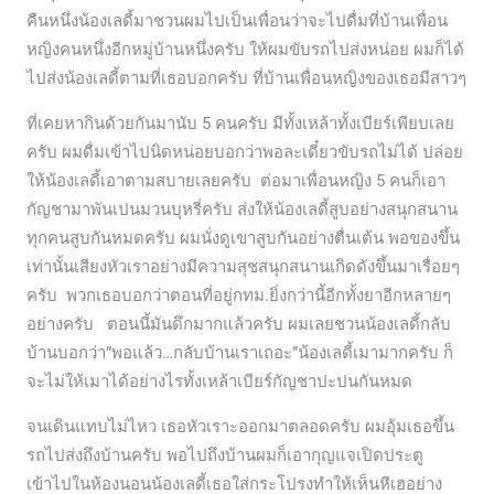
คืนหนึ่งน้องเลดี้มาชวนผมไปเป็นเพื่อนว่าจะไปดื่มที่บ้านเพื่อน
หญิงคนหนึ่งอีกหมู่บ้านหนึ่งครับ ให้ผมขับรถไปส่งหน่อย ผมก็ได้
ไปส่งน้องเลดี้ตามที่เธอบอกครับ ที่บ้านเพื่อนหญิงของเธอมีสาวๆ
ที่เคยหากินด้วยกันมานับ 5 คนครับ มีทั้งเหล้าทั้งเบียร์เพียบเลย
ครับ ผมดื่มเข้าไปนิดหน่อยบอกว่าพอละเดี๋ยวขับรถไม่ได้ ปล่อย
ให้น้องเลดี้เอาตามสบายเลยครับ ต่อมาเพื่อนหญิง 5 คนก็เอา
กัญชามาพันเปนมวนบุหรี่ครับ ส่งให้น้องเลดี้สูบอย่างสนุกสนาน
ทุกคนสูบกันหมดครับ ผมนั่งดูเขาสูบกันอย่างตื่นเต้น พอของขึ้น
เท่านั้นเสียงหัวเราอย่างมีความสุชสนุกสนานเกิดดังขึ้นมาเรื่อยๆ
ครับ พวกเธอบอกว่าตอนที่อยู่กทม.ยิ่งกว่านี้อีกทั้งยาอีกหลายๆ
อย่างครับ ตอนนี้มันดึกมากแล้วครับ ผมเลยชวนน้องเลดี้กลับ
บ้านบอกว่า”พอแล้ว…กลับบ้านเราเถอะ”น้องเลดี้เมามากครับ ก็
จะไม่ให้เมาได้อย่างไรทั้งเหล้าเบียร์กัญชาปะปนกันหมด
จนเดินแทบไม่ไหว เธอหัวเราะออกมาตลอดครับ ผมอุ้มเธอขึ้น
รถไปส่งถึงบ้านครับ พอไปถึงบ้านผมก็เอากุญแจเปิดประตู
เข้าไปในห้องนอนน้องเลดี้เธอใส่กระโปรงทำให้เห็นหีเฮอย่าง