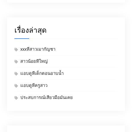
เรื่องล่าสุด
xxxหีสาวเมากัญชา
สาวน้อยหีใหญ่
แอบดูหีเด็กตอนอาบน้ำ
แอบดูหีครูสาว
ประสบการณ์เสียวมือมันเคย