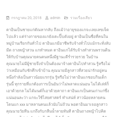
กรกฎาคม 20, 2018
admin
รวมเรื่องเสียว
ตาอินเป็นชายแก่ตัณหากลับ ถึงแม้ว่าอายุของแกจะเลยเลขเจ็ด
ไปแล้ว แต่ร่างกายของแกยังเตะปิ๊บดังอยู่ ตาอินเป็นชื่อที่คนใน
หมู่บ้านเรียกกันทั่วไป ตาอินแกมีอาชีพรับจ้างทั่วไปแม้กระทั่งลับ
มีด ถางหญ้าสวน แกทำหมด ตาอินแกได้รับจ้างทำสวนพรวนดิน
ให้กับบ้านคุณนายคนคนหนึ่งมีฐานะดีร่ำรวยรวย ในบ้าน
คุณนายไม่มีผู้ชายจึงจำเป็นต้องมาจ้างตาอินไปทำสวน รู้หรือไม่
ว่าเหมือนกับชักศึกเข้าบ้าน คุณนายมีลูกสาวที่สวยน่ารักอยู่คน
หนึ่งกำลังเป็นสาวน้อยแรกรุ่น รู้หรือไม่ว่าตาอินแกชอบกินเด็ก
รุ่นนี้ ทุกรายที่แกต้องการเป็นอันว่าไม่พลาดแน่นอน ไม่ได้เล่ห์ก็
เอาด้วยกล ไม่ได้มนต์ก็เอาด้วยคาถา ตาอินแกเป็นคนเก่าแก่ซึ่ง
แน่นอนละว่า แกจะใช้ไสยศาสตร์ ทำเสน่ห์ สาวน้อยหลายคน
โดนแก xxx มาหลานคนแล้วนับไม่ถ้วน พอตาอินมาเจอลูกสาว
คุณนายวัยทีน แกถึงกับกลืนน้ำลายทันที ตาอินถางหญ้าไปคิด