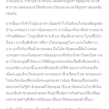
วางแผนไป ว่าทำอย่างไรถึงจะได้เย็ดกับลูกสาวคุณนาย แกใช้
คาถาสะกดคุณนายให้หลับกลางวันและสะกดให้ลูกสาวคุณหลับ
เช่นกัน
จากนั้นแกก็เข้าไปอุ้มเอาสาวน้อยเข้าไปในห้องเก็บของที่อยู่หลัง
บ้าน แกค่อยๆวางสาวน้อยลงเบาๆ จากนั้นแกก็เอามือสากๆหยาบ
กร้านที่สั่นเทา ไปลูบที่เท้าขาแล้วเอามือเลิกชายกระโปรงขึ้นไป
ถึงเอว แกเห็นหีเด็กสาวที่ขาวโหนกนูนอยู่ในกางเกงในสีขาวๆ
บาง แกถึงกับกลืนน้ำลายลงคอ มือไม้ตาอินตอนนี้สั่นไปหมด
แกถอดกางเกงในของสาวน้อยออกแกถึงกับเบิกตาโพลงในความ
ขาวโหนกนูนที่ไร้ขน แกใช้มือลูบลงตรงเนินเนื้อที่กลีบสองข้าง
แนบสนิท แกเอานิ้วแหกกลีบสองข้างให้อ้าออกจากกันจนเห็น
เม็ดละมุดเล็กๆโผล่ออกมาแกค่อยเอานิ้วกรีดลงไปตามรอยแยก
ไปสะกิดเน้นๆที่ตรงเม็ดละมุดของสาวน้อย ซึ่งตอนนี้นอนหลับ
สลบแทบไม่รู้ตัว ด้วยมนต์ไสยของตาอิน ตาอินทนไม่ไหวที่เห็น
สองกลีบอ้าซ่าต่อหน้าต่อตาจึงลุกขึ้นจัดการกับตัวเองให้เปลือย
เปล่าควยดำๆที่เหี่ยวเหมือนมะเขือเผาก็ค่อยๆพองตัวขึ้นมา