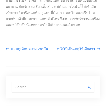
ตาอินเข้าไปหาร่างเด็กสาวที่นอนหงายอ้าซ่าแกจับควยของแก
พยายามดันเข้าร่องเสียวเด็กสาว แต่ทำอย่างไรมันก็ไม่เข้ามัน
เข้ายากเย็นจริงๆแกทำอยู่แบบนี้ด้วยความเครียดและรีบร้อน
บวกกับกลัวมีคนมาเจอแกทนไม่ไหว จึงจับควยชักว่าวจนแกร้อง
ออมา “อ๊า อ๊า น้แกออกมาใส่หีเด็กสาวเลอะไปหมด
แนะแนวเรื่อง
แอบดูเด็กประถม xxx กัน
หนังโป๊เป็นเหตุให้เสียสาว
Search for: