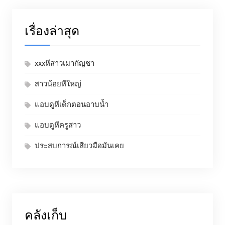
เรื่องล่าสุด
xxxหีสาวเมากัญชา
สาวน้อยหีใหญ่
แอบดูหีเด็กตอนอาบน้ำ
แอบดูหีครูสาว
ประสบการณ์เสียวมือมันเคย
คลังเก็บ