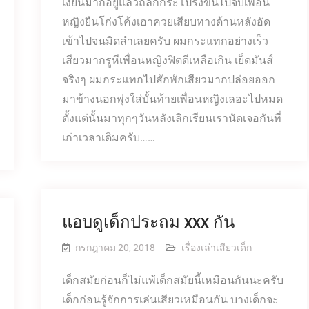
เงี่ยนมากอยู่แล้วถลกกระโปรงขึ้นไปจับเพื่อน
หญิงยืนโก่งโค้งเอาควยเสียบทางด้านหลังอัด
เข้าไปจนมิดลำเลยครับ ผมกระแทกอย่างเร็ว
เสียวมากรูหีเพื่อนหญิงฟิตดีเหลือเกิน เย็ดมันส์
จริงๆ ผมกระแทกไปสักพักเสียวมากปล่อยออก
มาข้างนอกพุ่งใส่บั้นท้ายเพื่อนหญิงเลอะไปหมด
ตั้งแต่นั้นมาทุกๆวันหลังเลิกเรียนเรานัดเจอกันที่
เก่าเวลาเดิมครับ……
แอบดูเด็กประถม xxx กัน
กรกฎาคม 20, 2018
เรื่องเล่าเสียวเด็ก
เด็กสมัยก่อนก็ไม่แพ้เด็กสมัยนี้เหมือนกันนะครับ
เด็กก่อนรู้จักการเล่นเสียวเหมือนกัน บางเด็กจะ