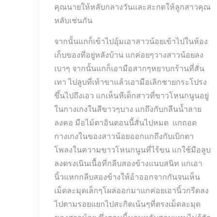
คุณนายให้หลับกลางวันและสะกดให้ลูกสาวคุณ
หลับเช่นกัน
จากนั้นแกก็เข้าไปอุ้มเอาสาวน้อยเข้าไปในห้อง
เก็บของที่อยู่หลังบ้าน แกค่อยๆวางสาวน้อยลง
เบาๆ จากนั้นแกก็เอามือสากๆหยาบกร้านที่สั่น
เทา ไปลูบที่เท้าขาแล้วเอามือเลิกชายกระโปรง
ขึ้นไปถึงเอว แกเห็นหีเด็กสาวที่ขาวโหนกนูนอยู่
ในกางเกงในสีขาวๆบาง แกถึงกับกลืนน้ำลาย
ลงคอ มือไม้ตาอินตอนนี้สั่นไปหมด แกถอด
กางเกงในของสาวน้อยออกแกถึงกับเบิกตา
โพลงในความขาวโหนกนูนที่ไร้ขน แกใช้มือลูบ
ลงตรงเนินเนื้อที่กลีบสองข้างแนบสนิท แกเอา
นิ้วแหกกลีบสองข้างให้อ้าออกจากกันจนเห็น
เม็ดละมุดเล็กๆโผล่ออกมาแกค่อยเอานิ้วกรีดลง
ไปตามรอยแยกไปสะกิดเน้นๆที่ตรงเม็ดละมุด