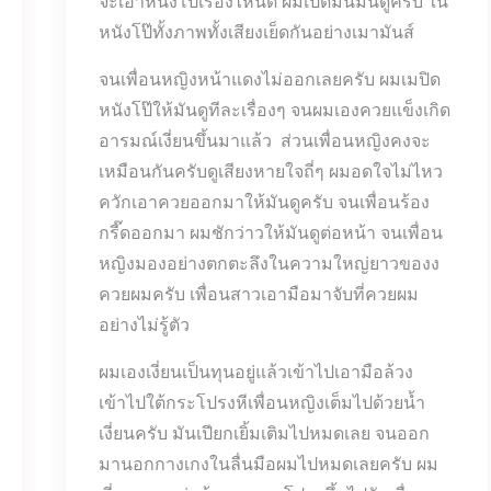
จะเอาหนังโป๊เรื่องไหนดี ผมเปิดมันมันดูครับ ใน
หนังโป๊ทั้งภาพทั้งเสียงเย็ดกันอย่างเมามันส์
จนเพื่อนหญิงหน้าแดงไม่ออกเลยครับ ผมเมปิด
หนังโป๊ให้มันดูทีละเรื่องๆ จนผมเองควยแข็งเกิด
อารมณ์เงี่ยนขึ้นมาแล้ว ส่วนเพื่อนหญิงคงจะ
เหมือนกันครับดูเสียงหายใจถี่ๆ ผมอดใจไม่ไหว
ควักเอาควยออกมาให้มันดูครับ จนเพื่อนร้อง
กรี๊ดออกมา ผมชักว่าวให้มันดูต่อหน้า จนเพื่อน
หญิงมองอย่างตกตะลึงในความใหญ่ยาวของง
ควยผมครับ เพื่อนสาวเอามือมาจับที่ควยผม
อย่างไม่รู้ตัว
ผมเองเงี่ยนเป็นทุนอยู่แล้วเข้าไปเอามือล้วง
เข้าไปใต้กระโปรงหีเพื่อนหญิงเต็มไปด้วยน้ำ
เงี่ยนครับ มันเปียกเยิ้มเติมไปหมดเลย จนออก
มานอกกางเกงในลื่นมือผมไปหมดเลยครับ ผม