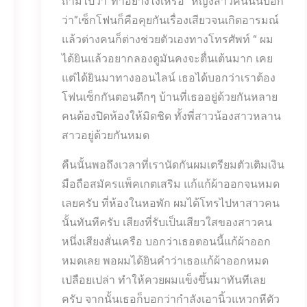
ถามไปว่า”ทำอย่างไงเหรอ” หญิงสาวคนนั้นบอก
ว่า”เซ็กโฟนก็คือคุยกันเรื่องเสียวจนเกิดอารมณ์
แล้วต่างคนก็ต่างช่วยตัวเองทางโทรศัพท์ “ ผม
ได้ยินแล้วอยากลองดูมันคงจะตื่นเต้นมาก เคย
แต่ได้ยินมาทางออนไลน์ เธอได้บอกว่าเราต้อง
โฟนเซ็กกันตอนดึกๆ บ้านที่เธออยู่ด้วยกันหลาย
คนต้องปิดห้องให้มิดชิด ทั้งพี่สาวน้องสาวหลาน
สาวอยู่ด้วยกันหมด
คืนนั้นพอถึงเวลาที่เรานัดกันผมเตรียมตัวเติมเงิน
มือถือสมัครแพ็คเกตเสริม แก้แก้ผ้าออกจนหมด
เลยครับ ที่ห้องในหอพัก ผมได้โทรไปหาสาวคน
นั้นทันทีครับ เสียงที่รับเป็นเสียวใสของสาวคน
หนึ่งเสียงสั่นเครือ บอกว่าเธอตอนนี้แก้ผ้าออก
หมดเลย พอผมได้ยินคำว่าเธอแก้ผ้าออกหมด
เปลือยเปล่า ทำให้ควยผมแข็งขึ้นมาทันทีเลย
ครับ จากนั้นเธอก็บอกว่ากำลังเอานิ้วแหวกหีตัว