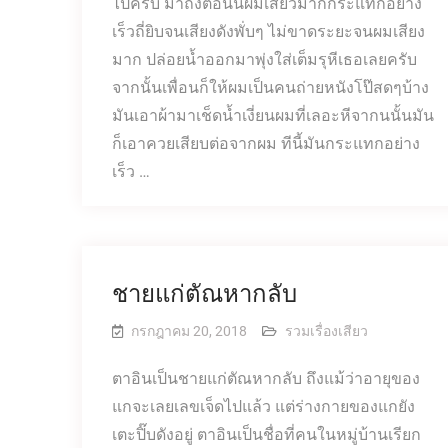
ไปครับ มาถึงตอนนี้ผมเสียวมากกระแทกอย่าง
เร็วถี่ยิบจนเสียงดังพั่บๆ ไม่ขาดระยะจนผมเสียง
มาก ปล่อยน้ำออกมาพุ่งใส่เต็มรุหีเธอเลยครับ
จากนั้นเพื่อนก็ให้ผมเป็นคนถ่ายหนังโป๊สดๆบ้าง
มันเอาผ้ามาเช็ดน้ำเงี่ยนผมที่เลอะหีจากนนั้นมัน
ก็เอาควยเสียบต่อจากผม ทีนี้มันกระแทกอย่าง
เร็ว …
ชายแก่ตัณหากลับ
กรกฎาคม 20, 2018
รวมเรื่องเสียว
ตาอินเป็นชายแก่ตัณหากลับ ถึงแม้ว่าอายุของ
แกจะเลยเลขเจ็ดไปแล้ว แต่ร่างกายของแกยัง
เตะปิ๊บดังอยู่ ตาอินเป็นชื่อที่คนในหมู่บ้านเรียก