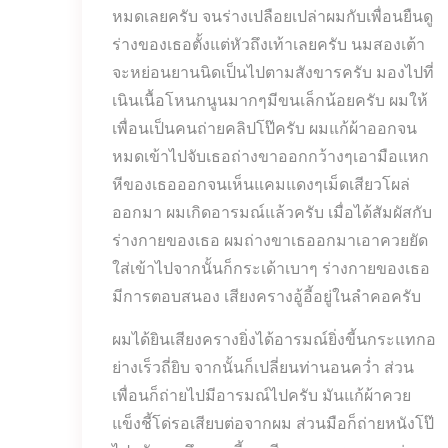
หมดเลยครับ จนร่างเปลือยเปล่าผมกับเพื่อนยืนดู
ร่างของเธอตั้งแต่หัวถึงเท้าเลยครับ นมสองเต้า
จะหย่อนยานนิดเป็นไปตามสังขารครับ มองไปที่
เนินเนื้อโหนกนูนมากๆมีขนเล็กน้อยครับ ผมให้
เพื่อนเป็นคนถ่ายคลิปโป๊ครับ ผมแก้ผ้าออกจน
หมดเข้าไปจับเธอถ่างขาออกกว้างๆเอามือแหก
หีของเธอออกจนเห็นแคมแดงๆเม็ดเสียวโผล่
ออกมา ผมเกิดอารมณ์แล้วครับ เมื่อได้สัมผัสกับ
ร่างกายของเธอ ผมถ่างขาเธออกมาเอาควยยัด
ใส่เข้าไปจากนั้นก็กระเด้าเบาๆ ร่างกายของเธอ
มีการตอบสนอง เสียงครางอู้อี้อยู่ในลำคอครับ
ผมได้ยินเสียงครางยิ่งได้อารมณ์ยิ่งขี้นกระแทกอ
ย่างเร็วถี่ยิบ จากนั้นก็เปลี่ยนท่านอนคว่ำ ส่วน
เพื่อนก็ถ่ายไปมีอารมณ์ไปครับ มันแก้ผ้าควย
แข็งชี้โด่รอเสียบต่อจากผม ส่วนมือก็ถ่ายหนังโป๊